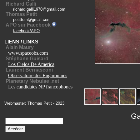
Richard Galli
richard.galli1970@gmail.com
Thomas Petit
petittom@gmail.com
APO sur Facebook
facebook/APO
LIENS / LINKS
Alain Maury
www.spaceobs.com
Stéphane Guisard
Los Cielos De America
Laurent Bernasconi
Observatoire des Engarouines
Planetary Nebulae .net
Les candidates NP francophones
Webmaster:
Thomas Petit - 2023
Ga