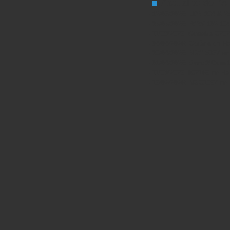
Actualité de l'
- 12/06/2026:
LDN 234 & 2
- 25/05/2026:
RCW 102-104
- 11/05/2026:
Comète C202
- 05/05/2026:
Carène
en Ha
- 20/04/2026:
NGC 5367
en
- 01/04/2026:
Sand2/Gum1
- 11/03/2026:
IC2169
en Ha
- 16/02/2026:
NGC1097
en 