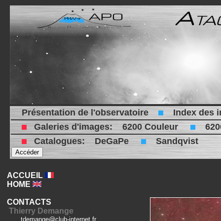
Présentation de l'observatoire
Index des 
Galeries d'images:
6200 Couleur
620
Catalogues:
DeGaPe
Sandqvist
ACCUEIL
HOME
CONTACTS
Thierry Demange
tdemange@club-internet.fr